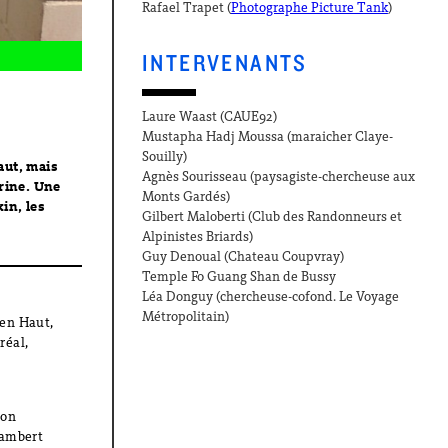
Rafael Trapet (
Photographe Picture Tank
)
INTERVENANTS
Laure Waast (CAUE92)
Mustapha Hadj Moussa (maraicher Claye-
Souilly)
aut, mais
Agnès Sourisseau (paysagiste-chercheuse aux
rine. Une
Monts Gardés)
in, les
Gilbert Maloberti (Club des Randonneurs et
Alpinistes Briards)
Guy Denoual (Chateau Coupvray)
Temple Fo Guang Shan de Bussy
Léa Donguy (chercheuse-cofond. Le Voyage
Métropolitain)
’en Haut,
éal,
ion
 Lambert